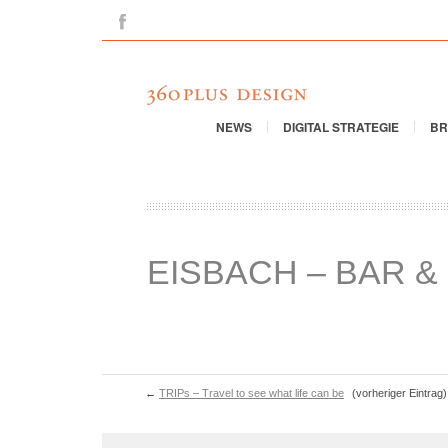
Facebook
NEWS
DIGITAL STRATEGIE
BR
EISBACH – BAR &
←
TRIPs – Travel to see what life can be
(vorheriger Eintrag)