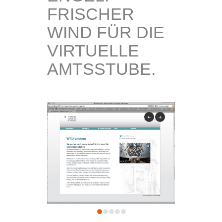
FRISCHER
WIND FÜR DIE
VIRTUELLE
AMTSSTUBE.
previous
next
1
2
3
4
5